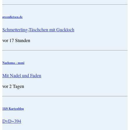
greenfietsen.de
Schmetterling-Täschchen mit Guckloch
vor 17 Stunden
Naehoma - moni
Mit Nadel und Faden
vor 2 Tagen
11iS Kartenblog
DvD~394