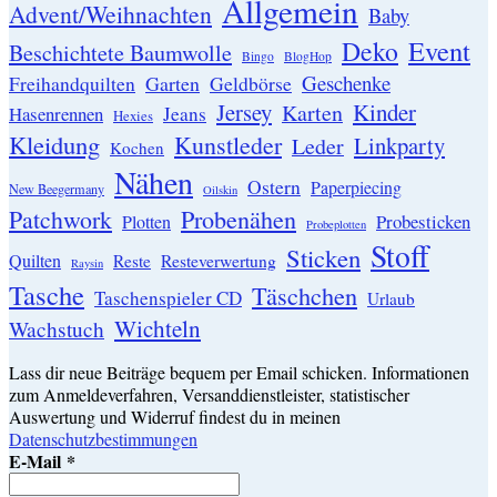
Allgemein
Advent/Weihnachten
Baby
Event
Deko
Beschichtete Baumwolle
Bingo
BlogHop
Geschenke
Garten
Freihandquilten
Geldbörse
Jersey
Kinder
Karten
Hasenrennen
Jeans
Hexies
Kleidung
Kunstleder
Linkparty
Leder
Kochen
Nähen
Ostern
Paperpiecing
New Beegermany
Oilskin
Patchwork
Probenähen
Probesticken
Plotten
Probeplotten
Stoff
Sticken
Quilten
Resteverwertung
Reste
Raysin
Tasche
Täschchen
Taschenspieler CD
Urlaub
Wichteln
Wachstuch
Lass dir neue Beiträge bequem per Email schicken. Informationen
zum Anmeldeverfahren, Versanddienstleister, statistischer
Auswertung und Widerruf findest du in meinen
Datenschutzbestimmungen
E-Mail
*