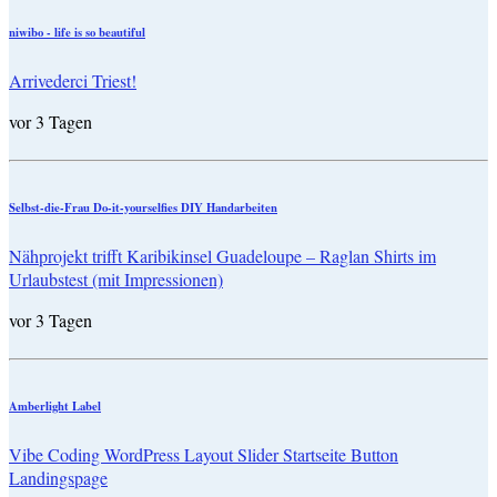
niwibo - life is so beautiful
Arrivederci Triest!
vor 3 Tagen
Selbst-die-Frau Do-it-yourselfies DIY Handarbeiten
Nähprojekt trifft Karibikinsel Guadeloupe – Raglan Shirts im
Urlaubstest (mit Impressionen)
vor 3 Tagen
Amberlight Label
Vibe Coding WordPress Layout Slider Startseite Button
Landingspage