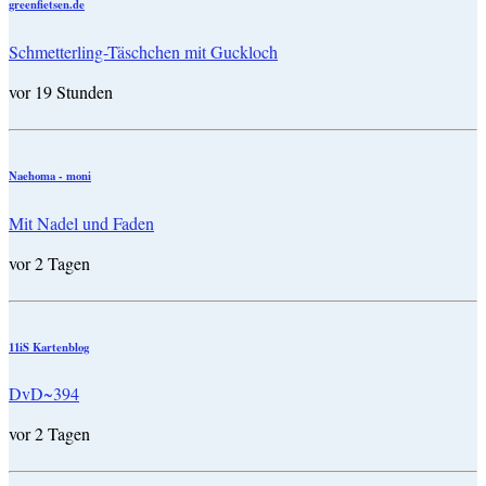
greenfietsen.de
Schmetterling-Täschchen mit Guckloch
vor 19 Stunden
Naehoma - moni
Mit Nadel und Faden
vor 2 Tagen
11iS Kartenblog
DvD~394
vor 2 Tagen