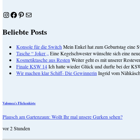
Instagram
Facebook
Pinterest
E-Mail
Beliebte Posts
Konsole für die Switch
Mein Enkel hat zum Geburtstag eine S
Tasche “ Joker „
Eine Kegelschwester wünschte sich eine neu
Kosmetiktasche aus Resten
Weiter geht es mit unserer Resteve
Finale KSW 14
Ich hatte wieder Glück und durfte bei der KS
Wir machen klar Schiff- Die Gewinnerin
Ingrid vom Nähkäsch
Valomea's Flickenkiste
Plausch am Gartenzaun: Wollt Ihr mal unsere Gurken sehen?
vor 2 Stunden