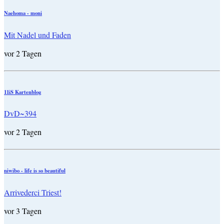
Naehoma - moni
Mit Nadel und Faden
vor 2 Tagen
11iS Kartenblog
DvD~394
vor 2 Tagen
niwibo - life is so beautiful
Arrivederci Triest!
vor 3 Tagen