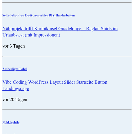
Selbst-die-Frau Do-it-yourselfies DIY Handarbeiten
Nähprojekt trifft Karibikinsel Guadeloupe – Raglan Shirts im
Urlaubstest (mit Impressionen)
vor 3 Tagen
Amberlight Label
Vibe Coding WordPress Layout Slider Startseite Button
Landingspage
vor 20 Tagen
Nähkäschtle