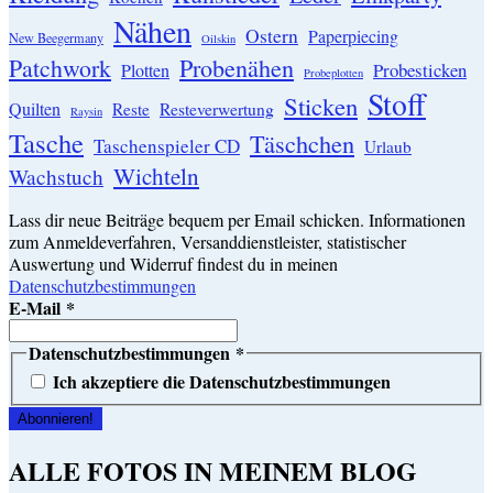
Nähen
Ostern
Paperpiecing
New Beegermany
Oilskin
Patchwork
Probenähen
Probesticken
Plotten
Probeplotten
Stoff
Sticken
Quilten
Resteverwertung
Reste
Raysin
Tasche
Täschchen
Taschenspieler CD
Urlaub
Wichteln
Wachstuch
Lass dir neue Beiträge bequem per Email schicken. Informationen
zum Anmeldeverfahren, Versanddienstleister, statistischer
Auswertung und Widerruf findest du in meinen
Datenschutzbestimmungen
E-Mail
*
Datenschutzbestimmungen
*
Ich akzeptiere die Datenschutzbestimmungen
ALLE FOTOS IN MEINEM BLOG