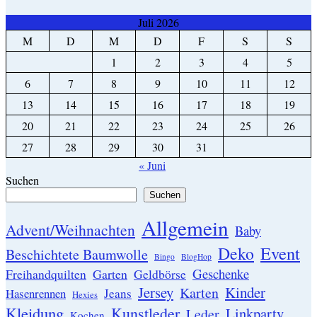
Juli 2026
M
D
M
D
F
S
S
1
2
3
4
5
6
7
8
9
10
11
12
13
14
15
16
17
18
19
20
21
22
23
24
25
26
27
28
29
30
31
« Juni
Suchen
Suchen
Allgemein
Advent/Weihnachten
Baby
Event
Deko
Beschichtete Baumwolle
Bingo
BlogHop
Geschenke
Garten
Freihandquilten
Geldbörse
Jersey
Kinder
Karten
Hasenrennen
Jeans
Hexies
Kleidung
Kunstleder
Linkparty
Leder
Kochen