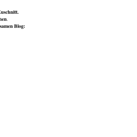
uschnitt.
ähen
.
nsamen Blog: