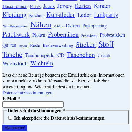
Jersey
Kinder
Karten
Hasenrennen
Jeans
Hexies
Kleidung
Kunstleder
Linkparty
Leder
Kochen
Nähen
Ostern
Paperpiecing
New Beegermany
Oilskin
Patchwork
Probenähen
Probesticken
Plotten
Probeplotten
Stoff
Sticken
Quilten
Resteverwertung
Reste
Raysin
Tasche
Täschchen
Taschenspieler CD
Urlaub
Wichteln
Wachstuch
Lass dir neue Beiträge bequem per Email schicken. Informationen
zum Anmeldeverfahren, Versanddienstleister, statistischer
Auswertung und Widerruf findest du in meinen
Datenschutzbestimmungen
E-Mail
*
Datenschutzbestimmungen
*
Ich akzeptiere die Datenschutzbestimmungen