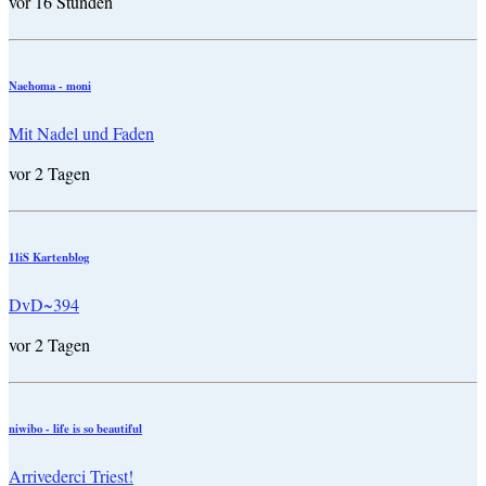
vor 16 Stunden
Naehoma - moni
Mit Nadel und Faden
vor 2 Tagen
11iS Kartenblog
DvD~394
vor 2 Tagen
niwibo - life is so beautiful
Arrivederci Triest!