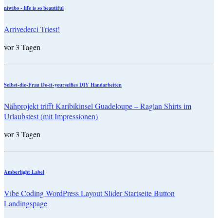
niwibo - life is so beautiful
Arrivederci Triest!
vor 3 Tagen
Selbst-die-Frau Do-it-yourselfies DIY Handarbeiten
Nähprojekt trifft Karibikinsel Guadeloupe – Raglan Shirts im
Urlaubstest (mit Impressionen)
vor 3 Tagen
Amberlight Label
Vibe Coding WordPress Layout Slider Startseite Button
Landingspage