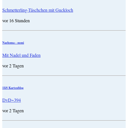
Schmetterling-Täschchen mit Guckloch
vor 16 Stunden
Naehoma - moni
Mit Nadel und Faden
vor 2 Tagen
11iS Kartenblog
DvD~394
vor 2 Tagen