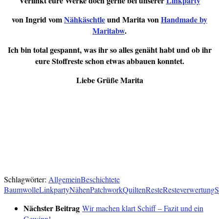
Verlinkt eure Werke doch gerne bei unserer
Linkparty
von Ingrid vom
Nähkäschtle
und Marita von
Handmade by
Maritabw
.
Ich bin total gespannt, was ihr so alles genäht habt und ob ihr
eure Stoffreste schon etwas abbauen konntet.
Liebe Grüße Marita
Verlinkt:
Wir machen klar Schiff
Taschenlinkparty
DvD
Creativsalat
Froh und Kreativ
Auf die Reste fertig-los
Schlagwörter:
Allgemein
Beschichtete
Baumwolle
Linkparty
Nähen
Patchwork
Quilten
Reste
Resteverwertung
S
Nächster Beitrag
Wir machen klart Schiff – Fazit und ein
Gewinn!