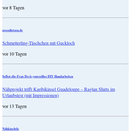
vor 8 Tagen
greenfietsen.de
Schmetterling-Täschchen mit Guckloch
vor 10 Tagen
Selbst-die-Frau Do-it-yourselfies DIY Handarbeiten
Nähprojekt trifft Karibikinsel Guadeloupe – Raglan Shirts im
Urlaubstest (mit Impressionen)
vor 13 Tagen
Nähkäschtle