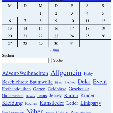
M
D
M
D
F
S
S
1
2
3
4
5
6
7
8
9
10
11
12
13
14
15
16
17
18
19
20
21
22
23
24
25
26
27
28
29
30
31
« Juni
Suchen
Suchen
Allgemein
Advent/Weihnachten
Baby
Event
Deko
Beschichtete Baumwolle
Bingo
BlogHop
Geschenke
Garten
Freihandquilten
Geldbörse
Jersey
Kinder
Karten
Hasenrennen
Jeans
Hexies
Kleidung
Kunstleder
Linkparty
Leder
Kochen
Nähen
Ostern
Paperpiecing
New Beegermany
Oilskin