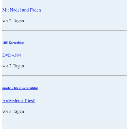
Mit Nadel und Faden
vor 2 Tagen
11iS Kartenblog
DvD~394
vor 2 Tagen
niwibo - life is so beautiful
Arrivederci Triest!
vor 3 Tagen