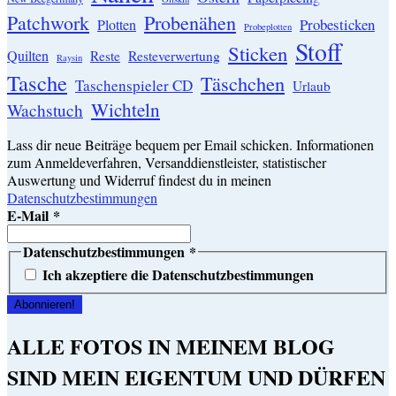
Patchwork
Probenähen
Probesticken
Plotten
Probeplotten
Stoff
Sticken
Quilten
Resteverwertung
Reste
Raysin
Tasche
Täschchen
Taschenspieler CD
Urlaub
Wichteln
Wachstuch
Lass dir neue Beiträge bequem per Email schicken. Informationen
zum Anmeldeverfahren, Versanddienstleister, statistischer
Auswertung und Widerruf findest du in meinen
Datenschutzbestimmungen
E-Mail
*
Datenschutzbestimmungen
*
Ich akzeptiere die Datenschutzbestimmungen
ALLE FOTOS IN MEINEM BLOG
SIND MEIN EIGENTUM UND DÜRFEN