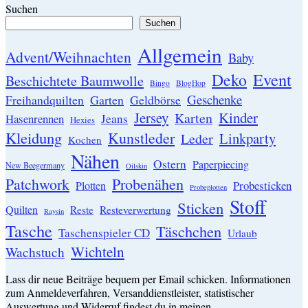
Suchen
Suchen
Allgemein
Advent/Weihnachten
Baby
Event
Deko
Beschichtete Baumwolle
Bingo
BlogHop
Geschenke
Garten
Freihandquilten
Geldbörse
Jersey
Kinder
Karten
Hasenrennen
Jeans
Hexies
Kleidung
Kunstleder
Linkparty
Leder
Kochen
Nähen
Ostern
Paperpiecing
New Beegermany
Oilskin
Patchwork
Probenähen
Probesticken
Plotten
Probeplotten
Stoff
Sticken
Quilten
Resteverwertung
Reste
Raysin
Tasche
Täschchen
Taschenspieler CD
Urlaub
Wichteln
Wachstuch
Lass dir neue Beiträge bequem per Email schicken. Informationen
zum Anmeldeverfahren, Versanddienstleister, statistischer
Auswertung und Widerruf findest du in meinen