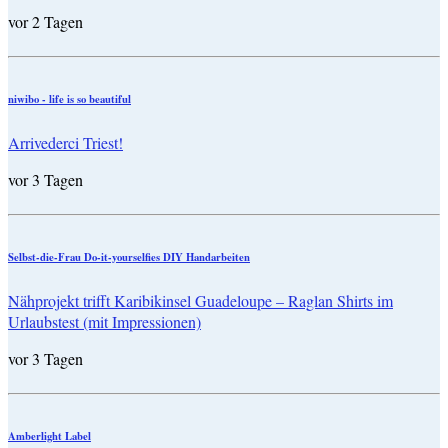
vor 2 Tagen
niwibo - life is so beautiful
Arrivederci Triest!
vor 3 Tagen
Selbst-die-Frau Do-it-yourselfies DIY Handarbeiten
Nähprojekt trifft Karibikinsel Guadeloupe – Raglan Shirts im
Urlaubstest (mit Impressionen)
vor 3 Tagen
Amberlight Label