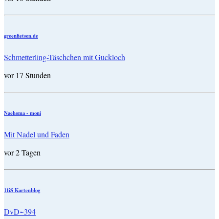
greenfietsen.de
Schmetterling-Täschchen mit Guckloch
vor 17 Stunden
Naehoma - moni
Mit Nadel und Faden
vor 2 Tagen
11iS Kartenblog
DvD~394