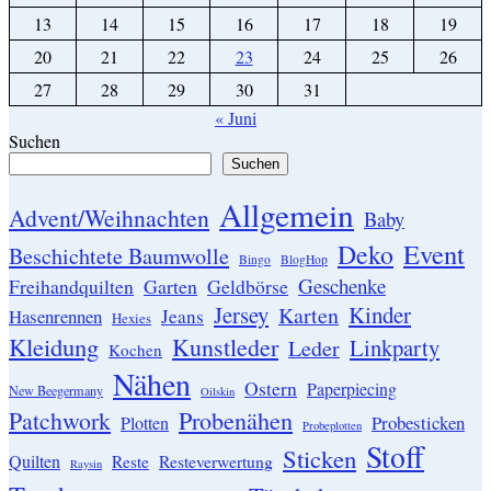
13
14
15
16
17
18
19
20
21
22
23
24
25
26
27
28
29
30
31
« Juni
Suchen
Suchen
Allgemein
Advent/Weihnachten
Baby
Event
Deko
Beschichtete Baumwolle
Bingo
BlogHop
Geschenke
Garten
Freihandquilten
Geldbörse
Jersey
Kinder
Karten
Hasenrennen
Jeans
Hexies
Kleidung
Kunstleder
Linkparty
Leder
Kochen
Nähen
Ostern
Paperpiecing
New Beegermany
Oilskin
Patchwork
Probenähen
Probesticken
Plotten
Probeplotten
Stoff
Sticken
Quilten
Resteverwertung
Reste
Raysin