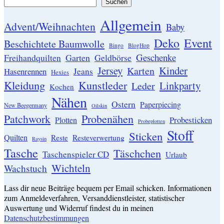
Suchen
Allgemein
Advent/Weihnachten
Baby
Event
Deko
Beschichtete Baumwolle
Bingo
BlogHop
Geschenke
Garten
Freihandquilten
Geldbörse
Jersey
Kinder
Karten
Hasenrennen
Jeans
Hexies
Kleidung
Kunstleder
Linkparty
Leder
Kochen
Nähen
Ostern
Paperpiecing
New Beegermany
Oilskin
Patchwork
Probenähen
Probesticken
Plotten
Probeplotten
Stoff
Sticken
Quilten
Resteverwertung
Reste
Raysin
Tasche
Täschchen
Taschenspieler CD
Urlaub
Wichteln
Wachstuch
Lass dir neue Beiträge bequem per Email schicken. Informationen
zum Anmeldeverfahren, Versanddienstleister, statistischer
Auswertung und Widerruf findest du in meinen
Datenschutzbestimmungen