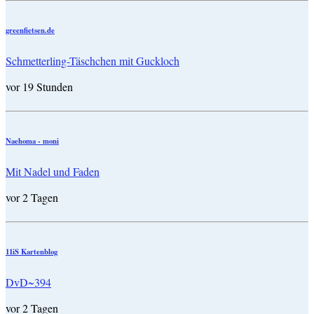
greenfietsen.de
Schmetterling-Täschchen mit Guckloch
vor 19 Stunden
Naehoma - moni
Mit Nadel und Faden
vor 2 Tagen
11iS Kartenblog
DvD~394
vor 2 Tagen