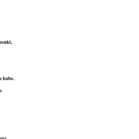
henkt,
n habe.
n
äht.