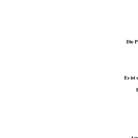
Die P
Es ist
Aus