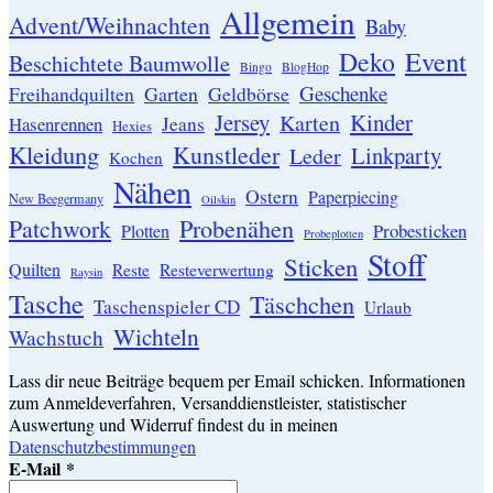
Allgemein
Advent/Weihnachten
Baby
Event
Deko
Beschichtete Baumwolle
Bingo
BlogHop
Geschenke
Garten
Freihandquilten
Geldbörse
Jersey
Kinder
Karten
Hasenrennen
Jeans
Hexies
Kleidung
Kunstleder
Linkparty
Leder
Kochen
Nähen
Ostern
Paperpiecing
New Beegermany
Oilskin
Patchwork
Probenähen
Probesticken
Plotten
Probeplotten
Stoff
Sticken
Quilten
Resteverwertung
Reste
Raysin
Tasche
Täschchen
Taschenspieler CD
Urlaub
Wichteln
Wachstuch
Lass dir neue Beiträge bequem per Email schicken. Informationen
zum Anmeldeverfahren, Versanddienstleister, statistischer
Auswertung und Widerruf findest du in meinen
Datenschutzbestimmungen
E-Mail
*