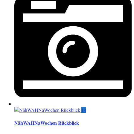
14
NähWAHNaWochen Rückblick