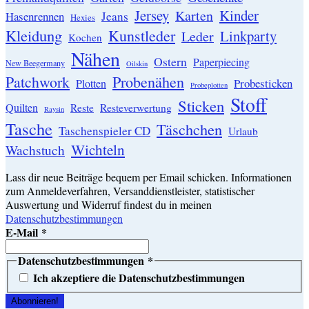
Jersey
Kinder
Karten
Hasenrennen
Jeans
Hexies
Kleidung
Kunstleder
Linkparty
Leder
Kochen
Nähen
Ostern
Paperpiecing
New Beegermany
Oilskin
Patchwork
Probenähen
Probesticken
Plotten
Probeplotten
Stoff
Sticken
Quilten
Resteverwertung
Reste
Raysin
Tasche
Täschchen
Taschenspieler CD
Urlaub
Wichteln
Wachstuch
Lass dir neue Beiträge bequem per Email schicken. Informationen
zum Anmeldeverfahren, Versanddienstleister, statistischer
Auswertung und Widerruf findest du in meinen
Datenschutzbestimmungen
E-Mail
*
Datenschutzbestimmungen
*
Ich akzeptiere die Datenschutzbestimmungen