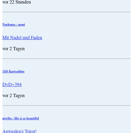
vor 22 Stunden
Naehoma - moni
Mit Nadel und Faden
vor 2 Tagen
11iS Kartenblog
DvD~394
vor 2 Tagen
niwibo - life is so beautiful
Arrivederci Triest!