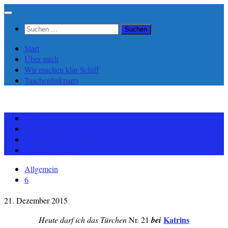
Zum
Inhalt
Suchen
springen
nach:
Start
Über mich
Wir machen klar Schiff
Taschenlinkparty
Start
Über mich
Wir machen klar Schiff
Taschenlinkparty
Allgemein
6
21. Dezember 2015
Katrins
Heute darf ich das Türchen
Nr. 21
bei