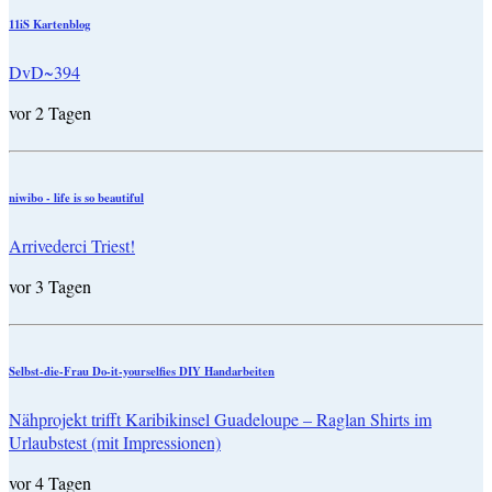
11iS Kartenblog
DvD~394
vor 2 Tagen
niwibo - life is so beautiful
Arrivederci Triest!
vor 3 Tagen
Selbst-die-Frau Do-it-yourselfies DIY Handarbeiten
Nähprojekt trifft Karibikinsel Guadeloupe – Raglan Shirts im
Urlaubstest (mit Impressionen)
vor 4 Tagen