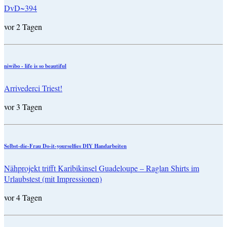
DvD~394
vor 2 Tagen
niwibo - life is so beautiful
Arrivederci Triest!
vor 3 Tagen
Selbst-die-Frau Do-it-yourselfies DIY Handarbeiten
Nähprojekt trifft Karibikinsel Guadeloupe – Raglan Shirts im
Urlaubstest (mit Impressionen)
vor 4 Tagen