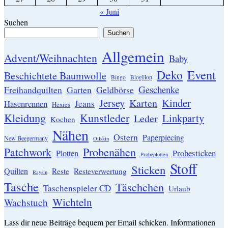
« Juni
Suchen
Suchen
Allgemein
Advent/Weihnachten
Baby
Event
Deko
Beschichtete Baumwolle
Bingo
BlogHop
Geschenke
Garten
Freihandquilten
Geldbörse
Jersey
Kinder
Karten
Hasenrennen
Jeans
Hexies
Kleidung
Kunstleder
Linkparty
Leder
Kochen
Nähen
Ostern
Paperpiecing
New Beegermany
Oilskin
Patchwork
Probenähen
Probesticken
Plotten
Probeplotten
Stoff
Sticken
Quilten
Resteverwertung
Reste
Raysin
Tasche
Täschchen
Taschenspieler CD
Urlaub
Wichteln
Wachstuch
Lass dir neue Beiträge bequem per Email schicken. Informationen