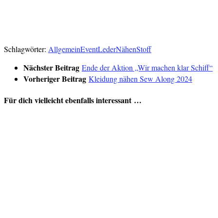
Verlinkt:
Creativsalat
UFO-Let’s finish old stuff!
Schlagwörter:
Allgemein
Event
Leder
Nähen
Stoff
Nächster Beitrag
Ende der Aktion „Wir machen klar Schiff“
Vorheriger Beitrag
Kleidung nähen Sew Along 2024
Für dich vielleicht ebenfalls interessant …