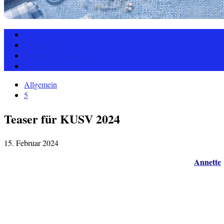
Start
Über mich
Wir machen klar Schiff
Taschenlinkparty
Allgemein
5
Teaser für KUSV 2024
15. Februar 2024
Annette