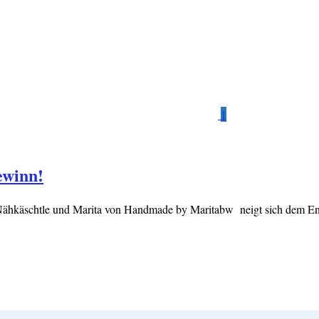
1
ewinn!
Nähkäschtle und Marita von Handmade by Maritabw neigt sich dem End