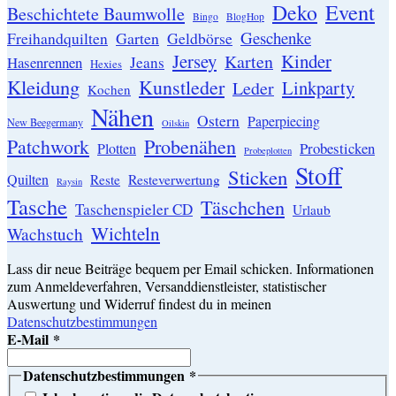
Event
Deko
Beschichtete Baumwolle
Bingo
BlogHop
Geschenke
Garten
Freihandquilten
Geldbörse
Jersey
Kinder
Karten
Hasenrennen
Jeans
Hexies
Kleidung
Kunstleder
Linkparty
Leder
Kochen
Nähen
Ostern
Paperpiecing
New Beegermany
Oilskin
Patchwork
Probenähen
Probesticken
Plotten
Probeplotten
Stoff
Sticken
Quilten
Resteverwertung
Reste
Raysin
Tasche
Täschchen
Taschenspieler CD
Urlaub
Wichteln
Wachstuch
Lass dir neue Beiträge bequem per Email schicken. Informationen
zum Anmeldeverfahren, Versanddienstleister, statistischer
Auswertung und Widerruf findest du in meinen
Datenschutzbestimmungen
E-Mail
*
Datenschutzbestimmungen
*