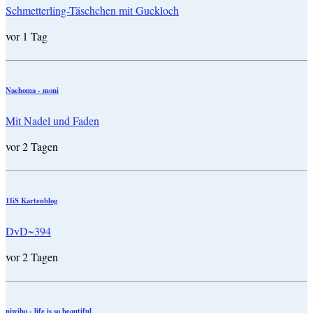
Schmetterling-Täschchen mit Guckloch
vor 1 Tag
Naehoma - moni
Mit Nadel und Faden
vor 2 Tagen
11iS Kartenblog
DvD~394
vor 2 Tagen
niwibo - life is so beautiful