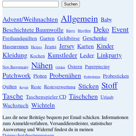
Suchen
Allgemein
Advent/Weihnachten
Baby
Event
Deko
Beschichtete Baumwolle
Bingo
BlogHop
Geschenke
Garten
Freihandquilten
Geldbörse
Jersey
Kinder
Karten
Hasenrennen
Jeans
Hexies
Kleidung
Kunstleder
Linkparty
Leder
Kochen
Nähen
Ostern
Paperpiecing
New Beegermany
Oilskin
Patchwork
Probenähen
Probesticken
Plotten
Probeplotten
Stoff
Sticken
Quilten
Resteverwertung
Reste
Raysin
Tasche
Täschchen
Taschenspieler CD
Urlaub
Wichteln
Wachstuch
Lass dir neue Beiträge bequem per Email schicken. Informationen
zum Anmeldeverfahren, Versanddienstleister, statistischer
Auswertung und Widerruf findest du in meinen
Datenschutzbestimmungen