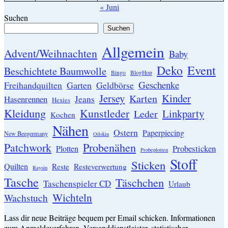
« Juni
Suchen
Suchen
Allgemein
Advent/Weihnachten
Baby
Event
Deko
Beschichtete Baumwolle
Bingo
BlogHop
Geschenke
Garten
Freihandquilten
Geldbörse
Jersey
Kinder
Karten
Hasenrennen
Jeans
Hexies
Kleidung
Kunstleder
Linkparty
Leder
Kochen
Nähen
Ostern
Paperpiecing
New Beegermany
Oilskin
Patchwork
Probenähen
Probesticken
Plotten
Probeplotten
Stoff
Sticken
Quilten
Resteverwertung
Reste
Raysin
Tasche
Täschchen
Taschenspieler CD
Urlaub
Wichteln
Wachstuch
Lass dir neue Beiträge bequem per Email schicken. Informationen
zum Anmeldeverfahren, Versanddienstleister, statistischer