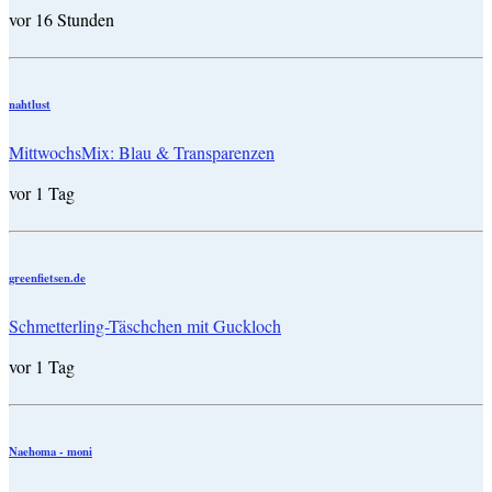
vor 16 Stunden
nahtlust
MittwochsMix: Blau & Transparenzen
vor 1 Tag
greenfietsen.de
Schmetterling-Täschchen mit Guckloch
vor 1 Tag
Naehoma - moni