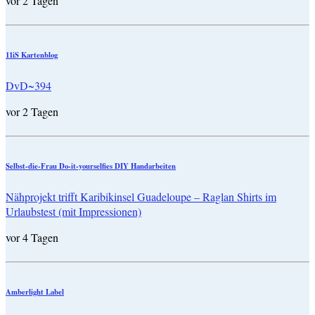
vor 2 Tagen
11iS Kartenblog
DvD~394
vor 2 Tagen
Selbst-die-Frau Do-it-yourselfies DIY Handarbeiten
Nähprojekt trifft Karibikinsel Guadeloupe – Raglan Shirts im
Urlaubstest (mit Impressionen)
vor 4 Tagen
Amberlight Label