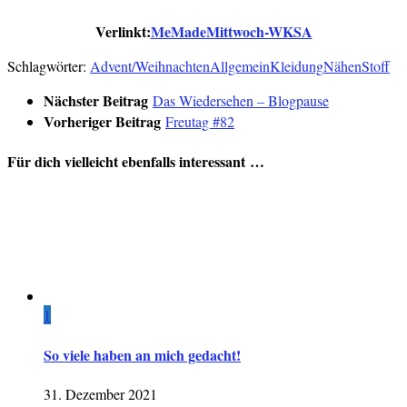
Verlinkt:
MeMadeMittwoch-WKSA
Schlagwörter:
Advent/Weihnachten
Allgemein
Kleidung
Nähen
Stoff
Nächster Beitrag
Das Wiedersehen – Blogpause
Vorheriger Beitrag
Freutag #82
Für dich vielleicht ebenfalls interessant …
1
So viele haben an mich gedacht!
31. Dezember 2021