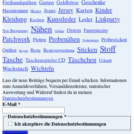
Geschenke
Garten
Freihandquilten
Geldbörse
Jersey
Kinder
Karten
Hasenrennen
Jeans
Hexies
Kleidung
Kunstleder
Linkparty
Leder
Kochen
Nähen
Ostern
Paperpiecing
New Beegermany
Oilskin
Patchwork
Probenähen
Probesticken
Plotten
Probeplotten
Stoff
Sticken
Quilten
Resteverwertung
Reste
Raysin
Tasche
Täschchen
Taschenspieler CD
Urlaub
Wichteln
Wachstuch
Lass dir neue Beiträge bequem per Email schicken. Informationen
zum Anmeldeverfahren, Versanddienstleister, statistischer
Auswertung und Widerruf findest du in meinen
Datenschutzbestimmungen
E-Mail
*
Datenschutzbestimmungen
*
Ich akzeptiere die Datenschutzbestimmungen