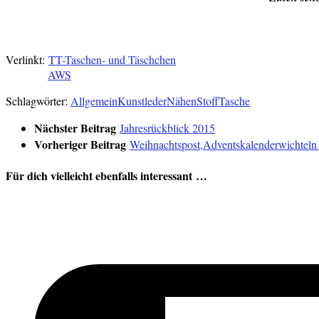
Verlinkt:
TT-Taschen- und Täschchen
AWS
Schlagwörter:
Allgemein
Kunstleder
Nähen
Stoff
Tasche
Nächster Beitrag
Jahresrückblick 2015
Vorheriger Beitrag
Weihnachtspost,Adventskalenderwichteln
Für dich vielleicht ebenfalls interessant …