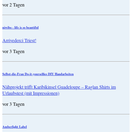
vor 2 Tagen
niwibo - life is so beautiful
Arrivederci Triest!
vor 3 Tagen
Selbst-die-Frau Do-it-yourselfies DIY Handarbeiten
Nähprojekt trifft Karibikinsel Guadeloupe – Raglan Shirts im
Urlaubstest (mit Impressionen)
vor 3 Tagen
Amberlight Label