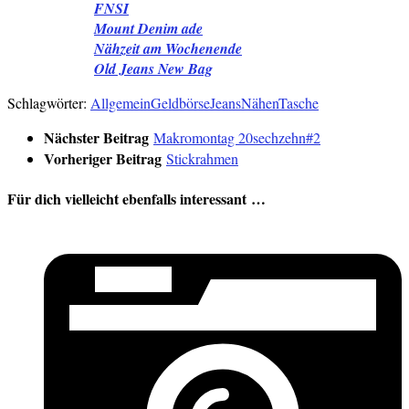
FNSI
Mount Denim ade
Nähzeit am Wochenende
Old Jeans New Bag
Schlagwörter:
Allgemein
Geldbörse
Jeans
Nähen
Tasche
Nächster Beitrag
Makromontag 20sechzehn#2
Vorheriger Beitrag
Stickrahmen
Für dich vielleicht ebenfalls interessant …