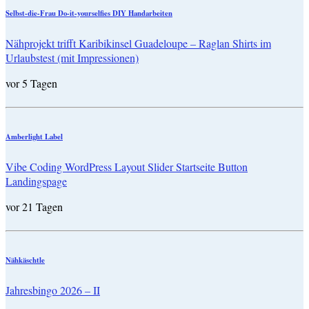
Selbst-die-Frau Do-it-yourselfies DIY Handarbeiten
Nähprojekt trifft Karibikinsel Guadeloupe – Raglan Shirts im
Urlaubstest (mit Impressionen)
vor 5 Tagen
Amberlight Label
Vibe Coding WordPress Layout Slider Startseite Button
Landingspage
vor 21 Tagen
Nähkäschtle
Jahresbingo 2026 – II