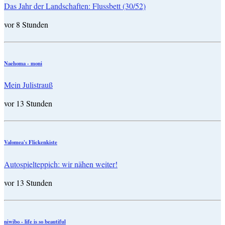
Das Jahr der Landschaften: Flussbett (30/52)
vor 8 Stunden
Naehoma - moni
Mein Julistrauß
vor 13 Stunden
Valomea's Flickenkiste
Autospielteppich: wir nähen weiter!
vor 13 Stunden
niwibo - life is so beautiful