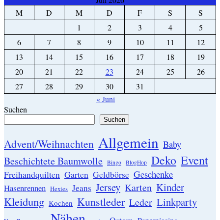
M
D
M
D
F
S
S
1
2
3
4
5
6
7
8
9
10
11
12
13
14
15
16
17
18
19
20
21
22
23
24
25
26
27
28
29
30
31
« Juni
Suchen
Suchen
Allgemein
Advent/Weihnachten
Baby
Event
Deko
Beschichtete Baumwolle
Bingo
BlogHop
Geschenke
Garten
Freihandquilten
Geldbörse
Jersey
Kinder
Karten
Hasenrennen
Jeans
Hexies
Kleidung
Kunstleder
Linkparty
Leder
Kochen
Nähen