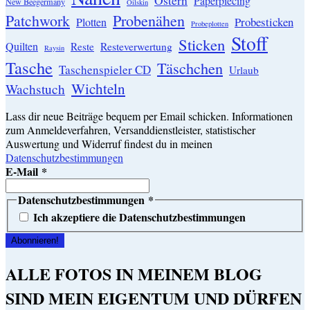
Ostern
Paperpiecing
New Beegermany
Oilskin
Patchwork
Probenähen
Probesticken
Plotten
Probeplotten
Stoff
Sticken
Quilten
Resteverwertung
Reste
Raysin
Tasche
Täschchen
Taschenspieler CD
Urlaub
Wichteln
Wachstuch
Lass dir neue Beiträge bequem per Email schicken. Informationen
zum Anmeldeverfahren, Versanddienstleister, statistischer
Auswertung und Widerruf findest du in meinen
Datenschutzbestimmungen
E-Mail
*
Datenschutzbestimmungen
*
Ich akzeptiere die Datenschutzbestimmungen
ALLE FOTOS IN MEINEM BLOG
SIND MEIN EIGENTUM UND DÜRFEN