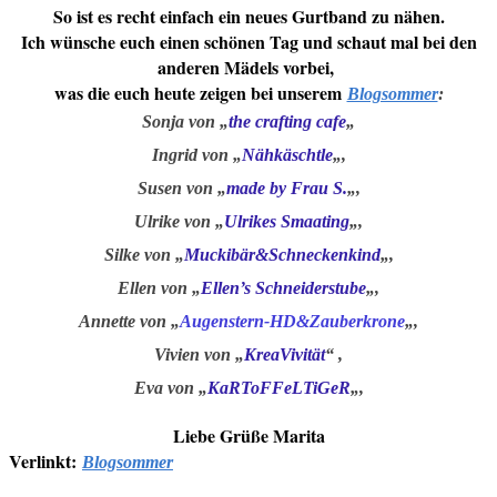
So ist es recht einfach ein neues Gurtband zu nähen.
Ich wünsche euch einen schönen Tag und schaut mal bei den
anderen Mädels vorbei,
was die euch heute zeigen bei unserem
Blogsommer
:
Sonja von „
the crafting cafe
„
Ingrid von „
Nähkäschtle
„,
Susen von „
made by Frau S.
„,
Ulrike von „
Ulrikes Smaating
„,
Silke von „
Muckibär&Schneckenkind
„,
Ellen von „
Ellen’s Schneiderstube
„,
Annette von „
Augenstern-HD&Zauberkrone
„,
Vivien von „
KreaVivität
“ ,
Eva von „
KaRToFFeLTiGeR
„,
Liebe Grüße Marita
Verlinkt:
Blogsommer