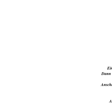
Ei
Dann d
Anschl
A