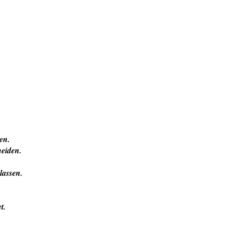
en.
neiden.
lassen.
t.