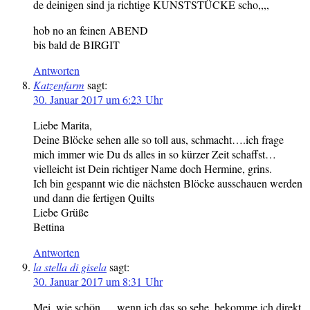
de deinigen sind ja richtige KUNSTSTÜCKE scho,,,,
hob no an feinen ABEND
bis bald de BIRGIT
Antworten
Katzenfarm
sagt:
30. Januar 2017 um 6:23 Uhr
Liebe Marita,
Deine Blöcke sehen alle so toll aus, schmacht….ich frage
mich immer wie Du ds alles in so kürzer Zeit schaffst…
vielleicht ist Dein richtiger Name doch Hermine, grins.
Ich bin gespannt wie die nächsten Blöcke ausschauen werden
und dann die fertigen Quilts
Liebe Grüße
Bettina
Antworten
la stella di gisela
sagt:
30. Januar 2017 um 8:31 Uhr
Mei, wie schön…..wenn ich das so sehe, bekomme ich direkt