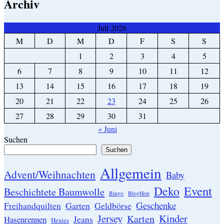
Archiv
Juli 2026
M
D
M
D
F
S
S
1
2
3
4
5
6
7
8
9
10
11
12
13
14
15
16
17
18
19
20
21
22
23
24
25
26
27
28
29
30
31
« Juni
Suchen
Suchen
Allgemein
Advent/Weihnachten
Baby
Event
Deko
Beschichtete Baumwolle
Bingo
BlogHop
Geschenke
Garten
Freihandquilten
Geldbörse
Jersey
Kinder
Karten
Hasenrennen
Jeans
Hexies