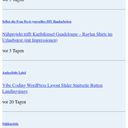
Selbst-die-Frau Do-it-yourselfies DIY Handarbeiten
Nähprojekt trifft Karibikinsel Guadeloupe – Raglan Shirts im
Urlaubstest (mit Impressionen)
vor 3 Tagen
Amberlight Label
Vibe Coding WordPress Layout Slider Startseite Button
Landingspage
vor 20 Tagen
Nähkäschtle