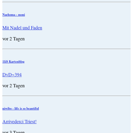
Naehoma - moni
Mit Nadel und Faden
vor 2 Tagen
11iS Kartenblog
DvD~394
vor 2 Tagen
niwibo - life is so beautiful
Arrivederci Triest!
vor 3 Tagen