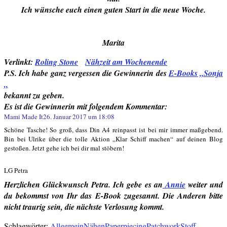
Ich wünsche euch einen guten Start in die neue Woche.
Marita
Verlinkt:
Roling Stone
Nähzeit am Wochenende
P.S. Ich habe ganz vergessen die Gewinnerin des
E-Books „Sonja
„
bekannt zu geben.
Es ist die Gewinnerin mit folgendem Kommentar:
Mami Made It
26. Januar 2017 um 18:08
Schöne Tasche! So groß, dass Din A4 reinpasst ist bei mir immer maßgebend.
Bin bei Ulrike über die tolle Aktion „Klar Schiff machen“ auf deinen Blog
gestoßen. Jetzt gehe ich bei dir mal stöbern!
LG Petra
Herzlichen Glückwunsch Petra. Ich gebe es an
Annie
weiter und
du bekommst von Ihr das E-Book zugesannt. Die Anderen bitte
nicht traurig sein, die nächste Verlosung kommt.
Schlagwörter:
Allgemein
Nähen
Paperpiecing
Patchwork
Stoff