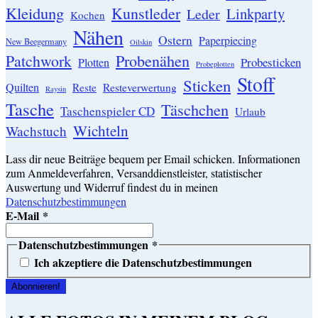
Kleidung
Kunstleder
Linkparty
Leder
Kochen
Nähen
Ostern
Paperpiecing
New Beegermany
Oilskin
Patchwork
Probenähen
Probesticken
Plotten
Probeplotten
Stoff
Sticken
Quilten
Resteverwertung
Reste
Raysin
Tasche
Täschchen
Taschenspieler CD
Urlaub
Wichteln
Wachstuch
Lass dir neue Beiträge bequem per Email schicken. Informationen
zum Anmeldeverfahren, Versanddienstleister, statistischer
Auswertung und Widerruf findest du in meinen
Datenschutzbestimmungen
E-Mail
*
Datenschutzbestimmungen
*
Ich akzeptiere die Datenschutzbestimmungen