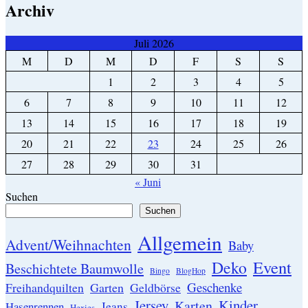
Archiv
Juli 2026
M
D
M
D
F
S
S
1
2
3
4
5
6
7
8
9
10
11
12
13
14
15
16
17
18
19
20
21
22
23
24
25
26
27
28
29
30
31
« Juni
Suchen
Suchen
Allgemein
Advent/Weihnachten
Baby
Event
Deko
Beschichtete Baumwolle
Bingo
BlogHop
Geschenke
Garten
Freihandquilten
Geldbörse
Jersey
Kinder
Karten
Hasenrennen
Jeans
Hexies