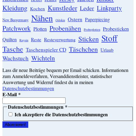
Kleidung
Kunstleder
Linkparty
Leder
Kochen
Nähen
Ostern
Paperpiecing
New Beegermany
Oilskin
Patchwork
Probenähen
Probesticken
Plotten
Probeplotten
Stoff
Sticken
Quilten
Resteverwertung
Reste
Raysin
Tasche
Täschchen
Taschenspieler CD
Urlaub
Wichteln
Wachstuch
Lass dir neue Beiträge bequem per Email schicken. Informationen
zum Anmeldeverfahren, Versanddienstleister, statistischer
Auswertung und Widerruf findest du in meinen
Datenschutzbestimmungen
E-Mail
*
Datenschutzbestimmungen
*
Ich akzeptiere die Datenschutzbestimmungen