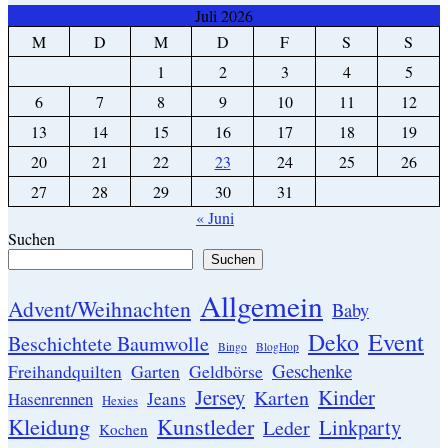
Juli 2026
M
D
M
D
F
S
S
1
2
3
4
5
6
7
8
9
10
11
12
13
14
15
16
17
18
19
20
21
22
23
24
25
26
27
28
29
30
31
« Juni
Suchen
Suchen
Allgemein
Advent/Weihnachten
Baby
Event
Deko
Beschichtete Baumwolle
Bingo
BlogHop
Geschenke
Garten
Freihandquilten
Geldbörse
Jersey
Kinder
Karten
Hasenrennen
Jeans
Hexies
Kleidung
Kunstleder
Linkparty
Leder
Kochen