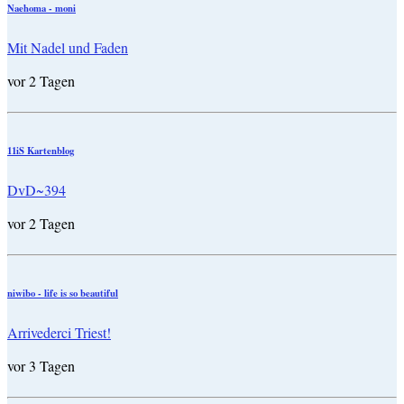
Naehoma - moni
Mit Nadel und Faden
vor 2 Tagen
11iS Kartenblog
DvD~394
vor 2 Tagen
niwibo - life is so beautiful
Arrivederci Triest!
vor 3 Tagen