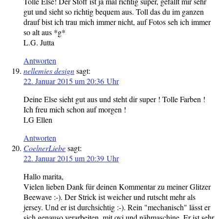
Tolle Else! Der Stoff ist ja mal richtig super, gefällt mir sehr
gut und sieht so richtig bequem aus. Toll das du im ganzen
drauf bist ich trau mich immer nicht, auf Fotos seh ich immer
so alt aus *g*
L.G. Jutta
Antworten
nellemies design
sagt:
22. Januar 2015 um 20:36 Uhr
Deine Else sieht gut aus und steht dir super ! Tolle Farben !
Ich freu mich schon auf morgen !
LG Ellen
Antworten
CoelnerLiebe
sagt:
22. Januar 2015 um 20:39 Uhr
Hallo marita,
Vielen lieben Dank für deinen Kommentar zu meiner Glitzer
Beewave :-). Der Strick ist weicher und rutscht mehr als
jersey. Und er ist durchsichtig :-). Rein "mechanisch" lässt er
sich genauso verarbeiten, mit ovi und nähmaschine. Er ist sehr