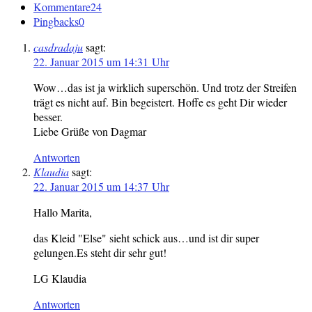
Kommentare
24
Pingbacks
0
casdradaju
sagt:
22. Januar 2015 um 14:31 Uhr
Wow…das ist ja wirklich superschön. Und trotz der Streifen
trägt es nicht auf. Bin begeistert. Hoffe es geht Dir wieder
besser.
Liebe Grüße von Dagmar
Antworten
Klaudia
sagt:
22. Januar 2015 um 14:37 Uhr
Hallo Marita,
das Kleid "Else" sieht schick aus…und ist dir super
gelungen.Es steht dir sehr gut!
LG Klaudia
Antworten