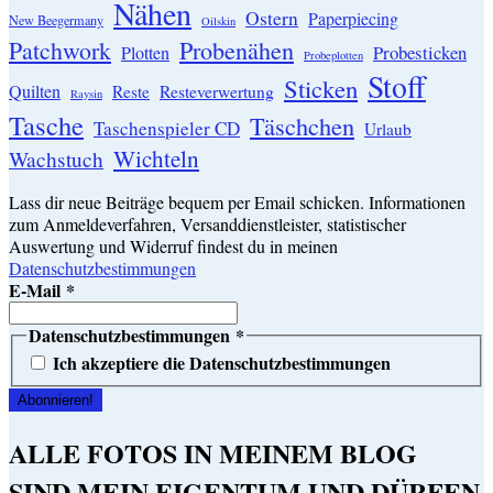
Nähen
Ostern
Paperpiecing
New Beegermany
Oilskin
Patchwork
Probenähen
Probesticken
Plotten
Probeplotten
Stoff
Sticken
Quilten
Resteverwertung
Reste
Raysin
Tasche
Täschchen
Taschenspieler CD
Urlaub
Wichteln
Wachstuch
Lass dir neue Beiträge bequem per Email schicken. Informationen
zum Anmeldeverfahren, Versanddienstleister, statistischer
Auswertung und Widerruf findest du in meinen
Datenschutzbestimmungen
E-Mail
*
Datenschutzbestimmungen
*
Ich akzeptiere die Datenschutzbestimmungen
ALLE FOTOS IN MEINEM BLOG
SIND MEIN EIGENTUM UND DÜRFEN