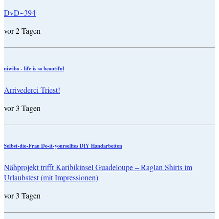
DvD~394
vor 2 Tagen
niwibo - life is so beautiful
Arrivederci Triest!
vor 3 Tagen
Selbst-die-Frau Do-it-yourselfies DIY Handarbeiten
Nähprojekt trifft Karibikinsel Guadeloupe – Raglan Shirts im
Urlaubstest (mit Impressionen)
vor 3 Tagen