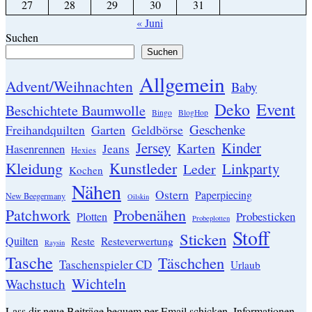
27
28
29
30
31
« Juni
Suchen
Suchen
Allgemein
Advent/Weihnachten
Baby
Event
Deko
Beschichtete Baumwolle
Bingo
BlogHop
Geschenke
Garten
Freihandquilten
Geldbörse
Jersey
Kinder
Karten
Hasenrennen
Jeans
Hexies
Kleidung
Kunstleder
Linkparty
Leder
Kochen
Nähen
Ostern
Paperpiecing
New Beegermany
Oilskin
Patchwork
Probenähen
Probesticken
Plotten
Probeplotten
Stoff
Sticken
Quilten
Resteverwertung
Reste
Raysin
Tasche
Täschchen
Taschenspieler CD
Urlaub
Wichteln
Wachstuch
Lass dir neue Beiträge bequem per Email schicken. Informationen