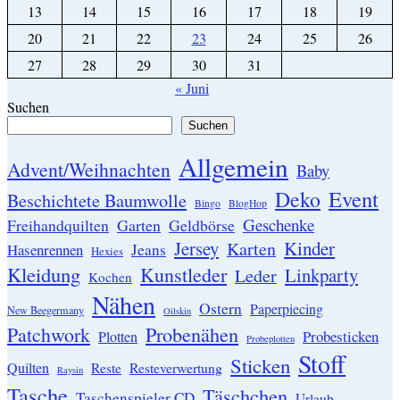
13
14
15
16
17
18
19
20
21
22
23
24
25
26
27
28
29
30
31
« Juni
Suchen
Suchen
Allgemein
Advent/Weihnachten
Baby
Event
Deko
Beschichtete Baumwolle
Bingo
BlogHop
Geschenke
Garten
Freihandquilten
Geldbörse
Jersey
Kinder
Karten
Hasenrennen
Jeans
Hexies
Kleidung
Kunstleder
Linkparty
Leder
Kochen
Nähen
Ostern
Paperpiecing
New Beegermany
Oilskin
Patchwork
Probenähen
Probesticken
Plotten
Probeplotten
Stoff
Sticken
Quilten
Resteverwertung
Reste
Raysin
Tasche
Täschchen
Taschenspieler CD
Urlaub