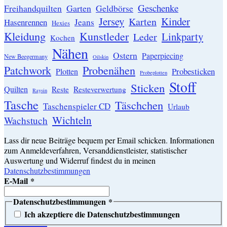
Geschenke
Garten
Freihandquilten
Geldbörse
Jersey
Kinder
Karten
Hasenrennen
Jeans
Hexies
Kleidung
Kunstleder
Linkparty
Leder
Kochen
Nähen
Ostern
Paperpiecing
New Beegermany
Oilskin
Patchwork
Probenähen
Probesticken
Plotten
Probeplotten
Stoff
Sticken
Quilten
Resteverwertung
Reste
Raysin
Tasche
Täschchen
Taschenspieler CD
Urlaub
Wichteln
Wachstuch
Lass dir neue Beiträge bequem per Email schicken. Informationen
zum Anmeldeverfahren, Versanddienstleister, statistischer
Auswertung und Widerruf findest du in meinen
Datenschutzbestimmungen
E-Mail
*
Datenschutzbestimmungen
*
Ich akzeptiere die Datenschutzbestimmungen