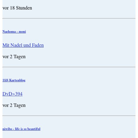
vor 18 Stunden
Naehoma - moni
Mit Nadel und Faden
vor 2 Tagen
11iS Kartenblog
DvD~394
vor 2 Tagen
niwibo - life is so beautiful