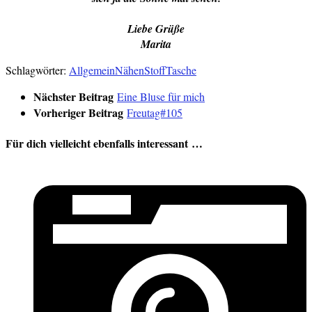
Liebe Grüße
Marita
Schlagwörter:
Allgemein
Nähen
Stoff
Tasche
Nächster Beitrag
Eine Bluse für mich
Vorheriger Beitrag
Freutag#105
Für dich vielleicht ebenfalls interessant …