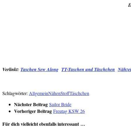
D
Verlinkt:
Taschen Sew Along
TT-Taschen und Täschchen
Nähze
Schlagwörter:
Allgemein
Nähen
Stoff
Täschchen
Nächster Beitrag
Sailor Bride
Vorheriger Beitrag
Freutag KSW 26
Für dich vielleicht ebenfalls interessant …