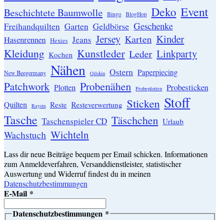
Event
Deko
Beschichtete Baumwolle
Bingo
BlogHop
Geschenke
Garten
Freihandquilten
Geldbörse
Jersey
Kinder
Karten
Hasenrennen
Jeans
Hexies
Kleidung
Kunstleder
Linkparty
Leder
Kochen
Nähen
Ostern
Paperpiecing
New Beegermany
Oilskin
Patchwork
Probenähen
Probesticken
Plotten
Probeplotten
Stoff
Sticken
Quilten
Resteverwertung
Reste
Raysin
Tasche
Täschchen
Taschenspieler CD
Urlaub
Wichteln
Wachstuch
Lass dir neue Beiträge bequem per Email schicken. Informationen
zum Anmeldeverfahren, Versanddienstleister, statistischer
Auswertung und Widerruf findest du in meinen
Datenschutzbestimmungen
E-Mail
*
Datenschutzbestimmungen
*