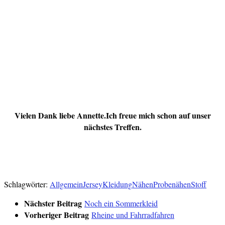
Vielen Dank liebe Annette.
Ich freue mich schon auf unser
nächstes Treffen.
Verlinkt:
Du für dich
Sew la la
Schlagwörter:
Allgemein
Jersey
Kleidung
Nähen
Probenähen
Stoff
Nächster Beitrag
Noch ein Sommerkleid
Vorheriger Beitrag
Rheine und Fahrradfahren