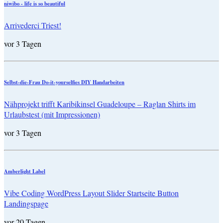
niwibo - life is so beautiful
Arrivederci Triest!
vor 3 Tagen
Selbst-die-Frau Do-it-yourselfies DIY Handarbeiten
Nähprojekt trifft Karibikinsel Guadeloupe – Raglan Shirts im
Urlaubstest (mit Impressionen)
vor 3 Tagen
Amberlight Label
Vibe Coding WordPress Layout Slider Startseite Button
Landingspage
vor 20 Tagen