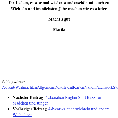
Ihr Lieben, es war mal wieder wunderschön mit euch zu
Wichteln und im nächsten Jahr machen wir es wieder.
Macht’s gut
Marita
Verlinkt:
Creadienstag
DvD
HOT
Froh und Kreativ
Advent-Advent
Winter
Schlagwörter:
Advent/Weihnachten
Allgemein
Deko
Event
Karten
Nähen
Patchwork
Sto
Nächster Beitrag
Probenähen Raglan Shirt Raks für
Mädchen und Jungen
Vorheriger Beitrag
Adventskalenderwichteln und andere
Wichteleien