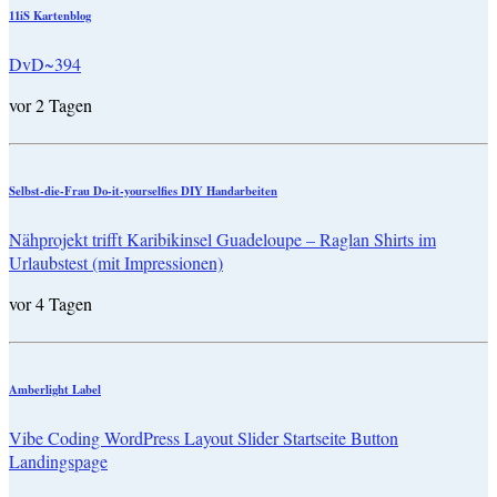
11iS Kartenblog
DvD~394
vor 2 Tagen
Selbst-die-Frau Do-it-yourselfies DIY Handarbeiten
Nähprojekt trifft Karibikinsel Guadeloupe – Raglan Shirts im
Urlaubstest (mit Impressionen)
vor 4 Tagen
Amberlight Label
Vibe Coding WordPress Layout Slider Startseite Button
Landingspage