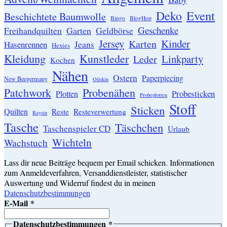
Event
Deko
Beschichtete Baumwolle
Bingo
BlogHop
Geschenke
Garten
Freihandquilten
Geldbörse
Jersey
Kinder
Karten
Hasenrennen
Jeans
Hexies
Kleidung
Kunstleder
Linkparty
Leder
Kochen
Nähen
Ostern
Paperpiecing
New Beegermany
Oilskin
Patchwork
Probenähen
Probesticken
Plotten
Probeplotten
Stoff
Sticken
Quilten
Resteverwertung
Reste
Raysin
Tasche
Täschchen
Taschenspieler CD
Urlaub
Wichteln
Wachstuch
Lass dir neue Beiträge bequem per Email schicken. Informationen
zum Anmeldeverfahren, Versanddienstleister, statistischer
Auswertung und Widerruf findest du in meinen
Datenschutzbestimmungen
E-Mail
*
Datenschutzbestimmungen
*