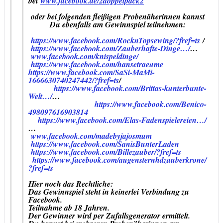
bei
www.facebook.de/2doppelpack2
oder bei folgenden fleißigen Probenäherinnen kannst
Du ebenfalls am Gewinnspiel teilnehmen:
https://www.facebook.com/RocknTopsewing/?fref=ts
/
https://www.facebook.com/Zauberhafte-Dinge…/
…
www.facebook.com/knispeldinge/
https://www.facebook.com/hansetraeume
https://www.facebook.com/SaSi-MaMi-
1666630740247442/?fref=ts
/
https://www.facebook.com/Brittas-kunterbunte-
Welt…/
…
https://www.facebook.com/Benico-
498097616903814
https://www.facebook.com/Elas-Fadenspielereien…/
…
www.facebook.com/madebyjajosmum
https://www.facebook.com/SanisBunterLaden
https://www.facebook.com/Billezauber/?fref=ts
https://www.facebook.com/augensternhdzauberkrone/
?fref=ts
Hier noch das Rechtliche:
Das Gewinnspiel steht in keinerlei Verbindung zu
Facebook.
Teilnahme ab 18 Jahren.
Der Gewinner wird per Zufallsgenerator ermittelt.