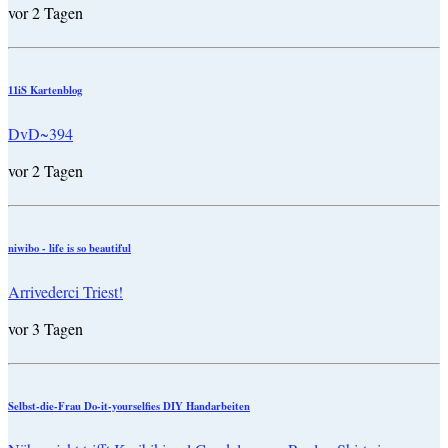
vor 2 Tagen
11iS Kartenblog
DvD~394
vor 2 Tagen
niwibo - life is so beautiful
Arrivederci Triest!
vor 3 Tagen
Selbst-die-Frau Do-it-yourselfies DIY Handarbeiten