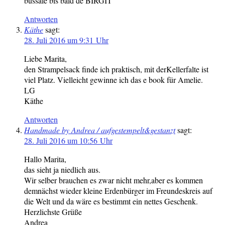
bussale bis bald de BIRGIT
Antworten
Käthe
sagt:
28. Juli 2016 um 9:31 Uhr
Liebe Marita,
den Strampelsack finde ich praktisch, mit derKellerfalte ist
viel Platz. Vielleicht gewinne ich das e book für Amelie.
LG
Käthe
Antworten
Handmade by Andrea / aufgestempelt&gestanzt
sagt:
28. Juli 2016 um 10:56 Uhr
Hallo Marita,
das sieht ja niedlich aus.
Wir selber brauchen es zwar nicht mehr,aber es kommen
demnächst wieder kleine Erdenbürger im Freundeskreis auf
die Welt und da wäre es bestimmt ein nettes Geschenk.
Herzlichste Grüße
Andrea