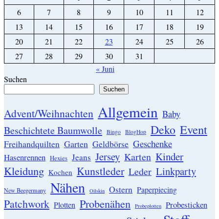
6
7
8
9
10
11
12
13
14
15
16
17
18
19
20
21
22
23
24
25
26
27
28
29
30
31
« Juni
Suchen
Suchen
Allgemein
Advent/Weihnachten
Baby
Event
Deko
Beschichtete Baumwolle
Bingo
BlogHop
Geschenke
Garten
Freihandquilten
Geldbörse
Jersey
Kinder
Karten
Hasenrennen
Jeans
Hexies
Kleidung
Kunstleder
Linkparty
Leder
Kochen
Nähen
Ostern
Paperpiecing
New Beegermany
Oilskin
Patchwork
Probenähen
Probesticken
Plotten
Probeplotten