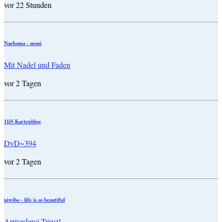
vor 22 Stunden
Naehoma - moni
Mit Nadel und Faden
vor 2 Tagen
11iS Kartenblog
DvD~394
vor 2 Tagen
niwibo - life is so beautiful
Arrivederci Triest!