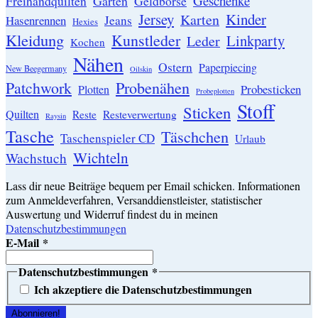
Geschenke
Garten
Freihandquilten
Geldbörse
Jersey
Kinder
Karten
Hasenrennen
Jeans
Hexies
Kleidung
Kunstleder
Linkparty
Leder
Kochen
Nähen
Ostern
Paperpiecing
New Beegermany
Oilskin
Patchwork
Probenähen
Probesticken
Plotten
Probeplotten
Stoff
Sticken
Quilten
Resteverwertung
Reste
Raysin
Tasche
Täschchen
Taschenspieler CD
Urlaub
Wichteln
Wachstuch
Lass dir neue Beiträge bequem per Email schicken. Informationen
zum Anmeldeverfahren, Versanddienstleister, statistischer
Auswertung und Widerruf findest du in meinen
Datenschutzbestimmungen
E-Mail
*
Datenschutzbestimmungen
*
Ich akzeptiere die Datenschutzbestimmungen