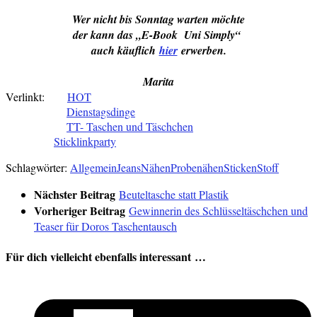
Wer nicht bis Sonntag warten möchte
der kann das „E-Book Uni Simply“
auch käuflich
hier
erwerben.
Marita
Verlinkt:
HOT
Dienstagsdinge
TT- Taschen und Täschchen
Sticklinkparty
Schlagwörter:
Allgemein
Jeans
Nähen
Probenähen
Sticken
Stoff
Nächster Beitrag
Beuteltasche statt Plastik
Vorheriger Beitrag
Gewinnerin des Schlüsseltäschchen und
Teaser für Doros Taschentausch
Für dich vielleicht ebenfalls interessant …