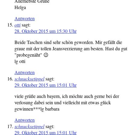
Allerliebste Grüße
Helga
Antworten
otti
sagt:
28. Oktober 2015 um 15:30 Uhr
Beide Taschen sind sehr schön geworden. Mir gefällt die
graue mit der tollen Jeansverzierung am besten. Hast du gut
"probegenäht" 😉
lg otti
Antworten
schnucksetippel
sagt:
29. Oktober 2015 um 15:01 Uhr
viele grüße auch bayern, ich möchte auch gerne bei der
verlosung dabei sein und vielleicht mit etwas glück
gewinnen***lg barbara
Antworten
schnucksetippel
sagt:
29. Oktober 2015 um 15:01 Uhr