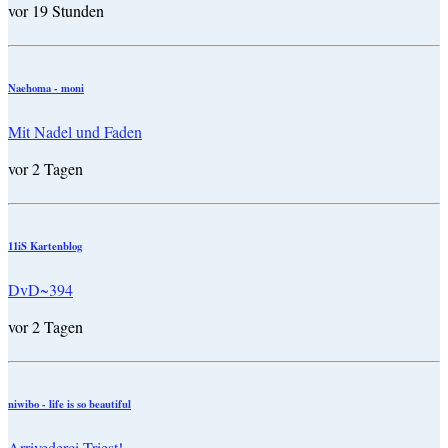
vor 19 Stunden
Naehoma - moni
Mit Nadel und Faden
vor 2 Tagen
11iS Kartenblog
DvD~394
vor 2 Tagen
niwibo - life is so beautiful
Arrivederci Triest!