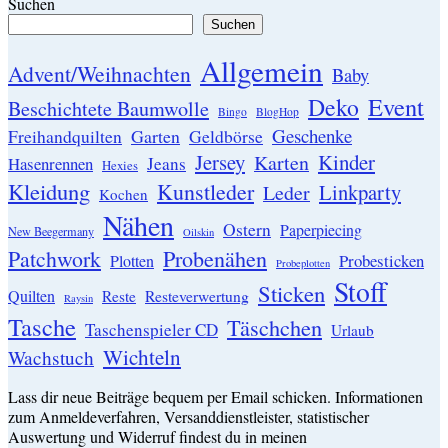
Suchen
Suchen
Allgemein
Advent/Weihnachten
Baby
Event
Deko
Beschichtete Baumwolle
Bingo
BlogHop
Geschenke
Garten
Freihandquilten
Geldbörse
Jersey
Kinder
Karten
Hasenrennen
Jeans
Hexies
Kleidung
Kunstleder
Linkparty
Leder
Kochen
Nähen
Ostern
Paperpiecing
New Beegermany
Oilskin
Patchwork
Probenähen
Probesticken
Plotten
Probeplotten
Stoff
Sticken
Quilten
Resteverwertung
Reste
Raysin
Tasche
Täschchen
Taschenspieler CD
Urlaub
Wichteln
Wachstuch
Lass dir neue Beiträge bequem per Email schicken. Informationen
zum Anmeldeverfahren, Versanddienstleister, statistischer
Auswertung und Widerruf findest du in meinen