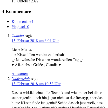
13. Oktober 2022
4 Kommentare
Kommentare
4
Pingbacks
0
Claudia
sagt:
13. Februar 2018 um 6:04 Uhr
Liebe Marita,
die Kissenhllen werden zauberhaft!
ღ Ich wünsche Dir einen wundervollen Tag ღ
♥ Allerliebste Grüße , Claudia ♥
Antworten
Nähkäschtle
sagt:
13. Februar 2018 um 10:52 Uhr
Das ist wirklich eine tolle Technik und wie immer bei dir so
sauber genäht – ich bin ja gar nicht so der Rosatyp, aber das
bunte Kissen finde ich genial! Schön das ich jetzt weiß, dass
der schnöde Applikationsstich meiner Maschinen PariserStich