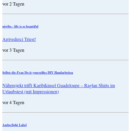
vor 2 Tagen
niwibo - life is so beautiful
Arrivederci Triest!
vor 3 Tagen
Selbst-die-Frau Do-it-yourselfies DIY Handarbeiten
Nähprojekt trifft Karibikinsel Guadeloupe – Raglan Shirts im
Urlaubstest (mit Impressionen)
vor 4 Tagen
Amberlight Label