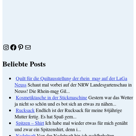
Instagram
Facebook
Pinterest
E-Mail
Beliebte Posts
Quilt für die Quiltausstellung der rhein_mqg auf der LaGa
Neuss
Schaut mal vorbei auf der NRW Landesgartenschau in
Neuss! Die Rhein-mqg Gil...
Kosmetiktasche in der Stickmaschine
Gestern war das Wetter
ja nicht so schön und es bot sich an etwas zu nähen...
Rucksack
Endlich ist der Rucksack für meine 84jährige
Mutter fertig. Es hat Spaß gem...
Spitzen – Shirt
Ich habe mal wieder etwas für mich genäht
und zwar ein Spitzenshirt, denn i...
Nadelwelt
Von der Nadelwelt bin ich wohlbehalten