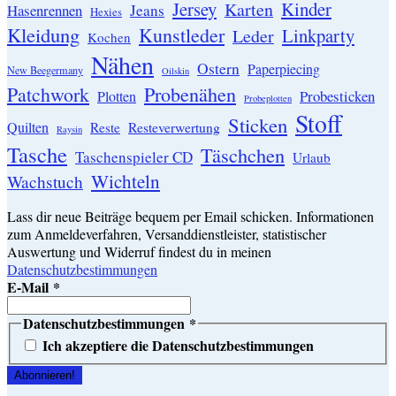
Jersey
Kinder
Karten
Hasenrennen
Jeans
Hexies
Kleidung
Kunstleder
Linkparty
Leder
Kochen
Nähen
Ostern
Paperpiecing
New Beegermany
Oilskin
Patchwork
Probenähen
Probesticken
Plotten
Probeplotten
Stoff
Sticken
Quilten
Resteverwertung
Reste
Raysin
Tasche
Täschchen
Taschenspieler CD
Urlaub
Wichteln
Wachstuch
Lass dir neue Beiträge bequem per Email schicken. Informationen
zum Anmeldeverfahren, Versanddienstleister, statistischer
Auswertung und Widerruf findest du in meinen
Datenschutzbestimmungen
E-Mail
*
Datenschutzbestimmungen
*
Ich akzeptiere die Datenschutzbestimmungen