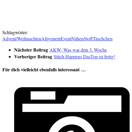
Verlinkt:
AKW 2.Woche
Schlagwörter:
Advent/Weihnachten
Allgemein
Event
Nähen
Stoff
Täschchen
Nächster Beitrag
AKW- Was war drin 3. Woche
Vorheriger Beitrag
Stitch Happens DasTop ist fertig!
Für dich vielleicht ebenfalls interessant …