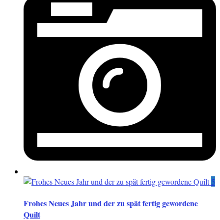
5
Frohes Neues Jahr und der zu spät fertig gewordene
Quilt