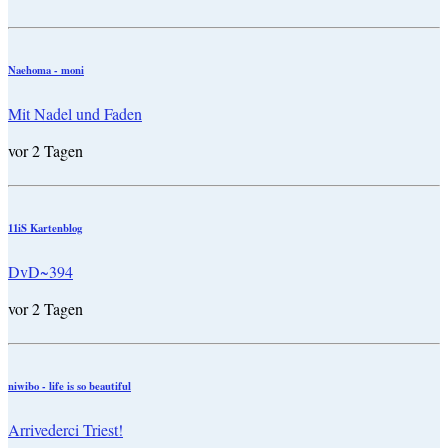
Naehoma - moni
Mit Nadel und Faden
vor 2 Tagen
11iS Kartenblog
DvD~394
vor 2 Tagen
niwibo - life is so beautiful
Arrivederci Triest!