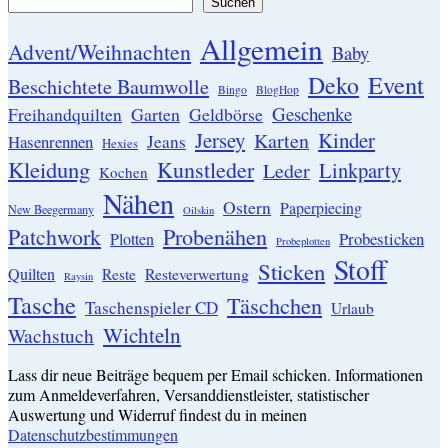
Suchen
Allgemein
Advent/Weihnachten
Baby
Event
Deko
Beschichtete Baumwolle
Bingo
BlogHop
Geschenke
Garten
Freihandquilten
Geldbörse
Jersey
Kinder
Karten
Hasenrennen
Jeans
Hexies
Kleidung
Kunstleder
Linkparty
Leder
Kochen
Nähen
Ostern
Paperpiecing
New Beegermany
Oilskin
Patchwork
Probenähen
Probesticken
Plotten
Probeplotten
Stoff
Sticken
Quilten
Resteverwertung
Reste
Raysin
Tasche
Täschchen
Taschenspieler CD
Urlaub
Wichteln
Wachstuch
Lass dir neue Beiträge bequem per Email schicken. Informationen
zum Anmeldeverfahren, Versanddienstleister, statistischer
Auswertung und Widerruf findest du in meinen
Datenschutzbestimmungen