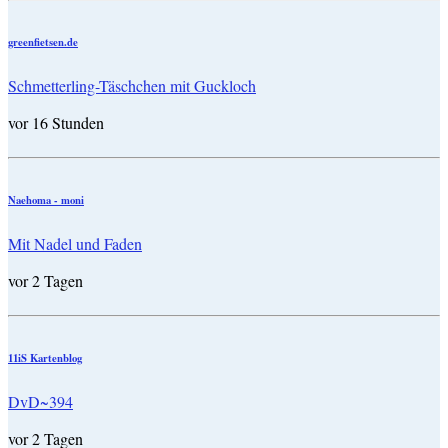
greenfietsen.de
Schmetterling-Täschchen mit Guckloch
vor 16 Stunden
Naehoma - moni
Mit Nadel und Faden
vor 2 Tagen
11iS Kartenblog
DvD~394
vor 2 Tagen