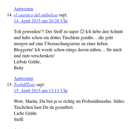
Antworten
el cuartico del embeleso
sagt:
14. April 2015 um 20:28 Uhr
Toll geworden!!! Der Stoff ist super 🙂 Ich liebe den Schnitt
und habe schon ein drittes Täschlein genäht… die geht
morgen auf eine Überraschungsreise zu einer lieben
Bloggerin! Ich werde schon einige davon nähen… für mich
und zum verschenken!
Liebste Grüße,
Betty
Antworten
TophillTour
sagt:
15. April 2015 um 13:13 Uhr
Wow, Marita, Du bist ja so richtig im Probenähmodus. Süßes
Täschchen hast Du da gezaubert.
Liebe Grüße
Steffi