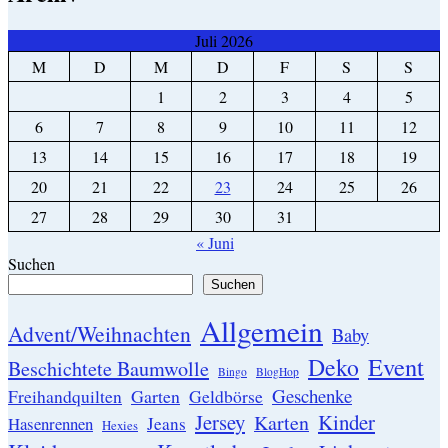
Juli 2026
M
D
M
D
F
S
S
1
2
3
4
5
6
7
8
9
10
11
12
13
14
15
16
17
18
19
20
21
22
23
24
25
26
27
28
29
30
31
« Juni
Suchen
Suchen
Allgemein
Advent/Weihnachten
Baby
Event
Deko
Beschichtete Baumwolle
Bingo
BlogHop
Geschenke
Garten
Freihandquilten
Geldbörse
Jersey
Kinder
Karten
Hasenrennen
Jeans
Hexies