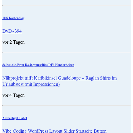
11iS Kartenblog
DvD~394
vor 2 Tagen
Selbst-die-Frau Do-it-yourselfies DIY Handarbeiten
Nähprojekt trifft Karibikinsel Guadeloupe – Raglan Shirts im
Urlaubstest (mit Impressionen)
vor 4 Tagen
Amberlight Label
Vibe Coding WordPress Layout Slider Startseite Button