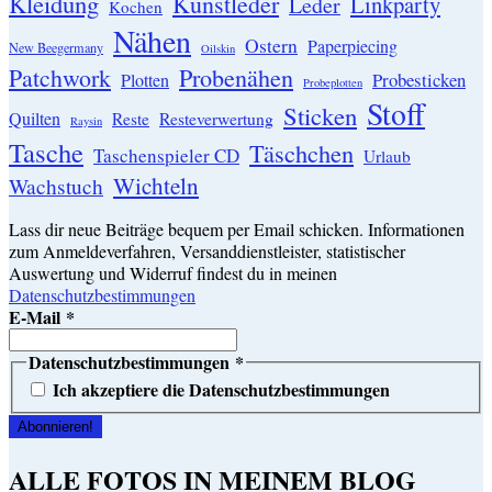
Kleidung
Kunstleder
Linkparty
Leder
Kochen
Nähen
Ostern
Paperpiecing
New Beegermany
Oilskin
Patchwork
Probenähen
Probesticken
Plotten
Probeplotten
Stoff
Sticken
Quilten
Resteverwertung
Reste
Raysin
Tasche
Täschchen
Taschenspieler CD
Urlaub
Wichteln
Wachstuch
Lass dir neue Beiträge bequem per Email schicken. Informationen
zum Anmeldeverfahren, Versanddienstleister, statistischer
Auswertung und Widerruf findest du in meinen
Datenschutzbestimmungen
E-Mail
*
Datenschutzbestimmungen
*
Ich akzeptiere die Datenschutzbestimmungen
ALLE FOTOS IN MEINEM BLOG