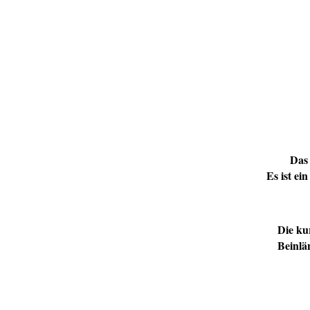
Das 
Es ist ei
Die kur
Beinlä