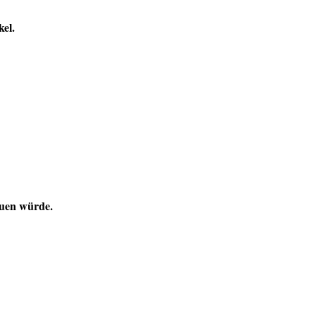
el.
euen würde.