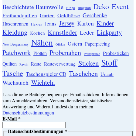
Event
Deko
Beschichtete Baumwolle
Bingo
BlogHop
Geschenke
Garten
Freihandquilten
Geldbörse
Jersey
Kinder
Karten
Hasenrennen
Jeans
Hexies
Kleidung
Kunstleder
Linkparty
Leder
Kochen
Nähen
Ostern
Paperpiecing
New Beegermany
Oilskin
Patchwork
Probenähen
Probesticken
Plotten
Probeplotten
Stoff
Sticken
Quilten
Resteverwertung
Reste
Raysin
Tasche
Täschchen
Taschenspieler CD
Urlaub
Wichteln
Wachstuch
Lass dir neue Beiträge bequem per Email schicken. Informationen
zum Anmeldeverfahren, Versanddienstleister, statistischer
Auswertung und Widerruf findest du in meinen
Datenschutzbestimmungen
E-Mail
*
Datenschutzbestimmungen
*