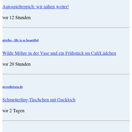
Autospielteppich: wir nähen weiter!
vor 12 Stunden
niwibo - life is so beautiful
Wilde Möhre in der Vase und ein Frühstück im CaféLädchen
vor 20 Stunden
greenfietsen.de
Schmetterling-Täschchen mit Guckloch
vor 2 Tagen