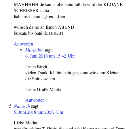
MAHHHHH de san ja obersüüüüüß da wird der KLOANE
SCHEISSER sicha
liab ausschaun,,,,,freu,,,,freu
wünsch da no an feinen ABEND
bussale bis bald de BIRGIT
Antworten
Maritabw
sagt:
6. Juni 2018 um 15:42 Uhr
Liebe Birgit,
vielen Dank. Ich bin echt gespannt wie dem Kleinen
die Shirts stehen.
Liebe Grüße Marita
Antworten
Nanusch
sagt:
5. Juni 2018 um 20:37 Uhr
Liebe Marita,
was für schöne T-Shirts, die sind echt klasse geworden! Dann