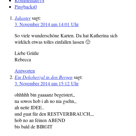
Kommentare
14
Pingbacks
0
Jakaster
sagt:
3. November 2014 um 14:01 Uhr
So viele wunderschöne Karten. Da hat Katherina sich
wirklich etwas tolles einfallen lassen 🙂
Liebe Grüße
Rebecca
Antworten
Ein Dekoherzal in den Bergen
sagt:
3. November 2014 um 15:12 Uhr
ohhhhh bin gaaaanz begeistert,,
na sowos hob i ah no nia gsehn,,
ah nette IDEE..
und guat für den RESTVERBRAUCH,,,
hob no an féinen ABEND
bis bald de BIRGIT