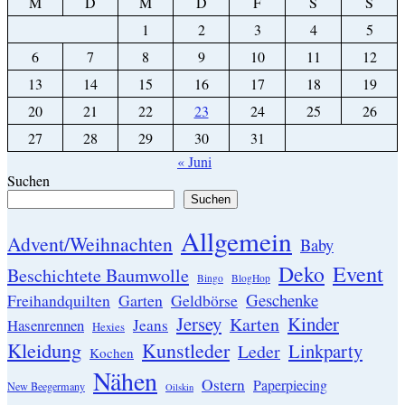
M
D
M
D
F
S
S
1
2
3
4
5
6
7
8
9
10
11
12
13
14
15
16
17
18
19
20
21
22
23
24
25
26
27
28
29
30
31
« Juni
Suchen
Suchen
Allgemein
Advent/Weihnachten
Baby
Event
Deko
Beschichtete Baumwolle
Bingo
BlogHop
Geschenke
Garten
Freihandquilten
Geldbörse
Jersey
Kinder
Karten
Hasenrennen
Jeans
Hexies
Kleidung
Kunstleder
Linkparty
Leder
Kochen
Nähen
Ostern
Paperpiecing
New Beegermany
Oilskin