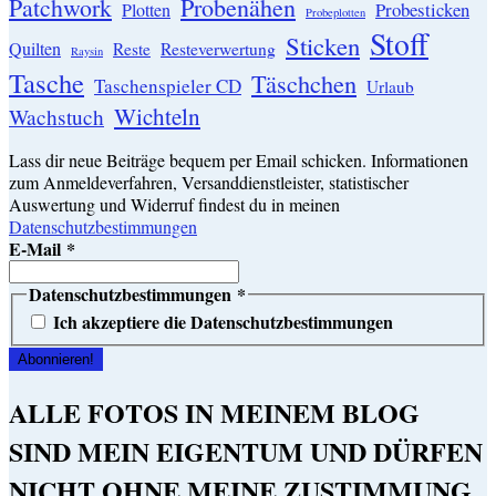
Patchwork
Probenähen
Probesticken
Plotten
Probeplotten
Stoff
Sticken
Quilten
Resteverwertung
Reste
Raysin
Tasche
Täschchen
Taschenspieler CD
Urlaub
Wichteln
Wachstuch
Lass dir neue Beiträge bequem per Email schicken. Informationen
zum Anmeldeverfahren, Versanddienstleister, statistischer
Auswertung und Widerruf findest du in meinen
Datenschutzbestimmungen
E-Mail
*
Datenschutzbestimmungen
*
Ich akzeptiere die Datenschutzbestimmungen
ALLE FOTOS IN MEINEM BLOG
SIND MEIN EIGENTUM UND DÜRFEN
NICHT OHNE MEINE ZUSTIMMUNG