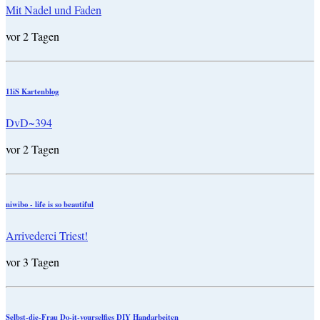
Mit Nadel und Faden
vor 2 Tagen
11iS Kartenblog
DvD~394
vor 2 Tagen
niwibo - life is so beautiful
Arrivederci Triest!
vor 3 Tagen
Selbst-die-Frau Do-it-yourselfies DIY Handarbeiten