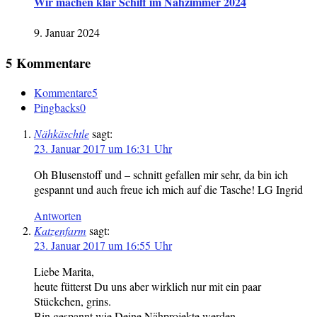
Wir machen klar Schiff im Nähzimmer 2024
9. Januar 2024
5 Kommentare
Kommentare
5
Pingbacks
0
Nähkäschtle
sagt:
23. Januar 2017 um 16:31 Uhr
Oh Blusenstoff und – schnitt gefallen mir sehr, da bin ich
gespannt und auch freue ich mich auf die Tasche! LG Ingrid
Antworten
Katzenfarm
sagt:
23. Januar 2017 um 16:55 Uhr
Liebe Marita,
heute fütterst Du uns aber wirklich nur mit ein paar
Stückchen, grins.
Bin gespannt wie Deine Nähprojekte werden.