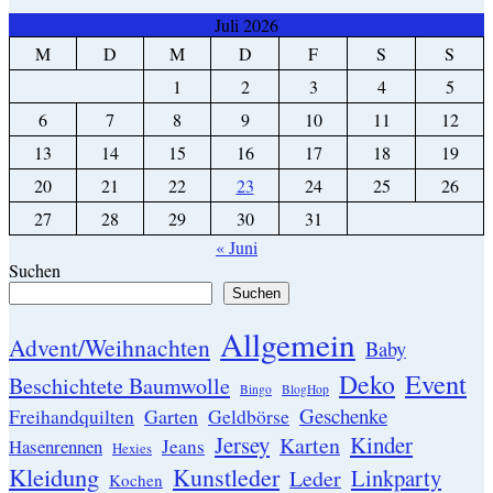
Juli 2026
M
D
M
D
F
S
S
1
2
3
4
5
6
7
8
9
10
11
12
13
14
15
16
17
18
19
20
21
22
23
24
25
26
27
28
29
30
31
« Juni
Suchen
Suchen
Allgemein
Advent/Weihnachten
Baby
Event
Deko
Beschichtete Baumwolle
Bingo
BlogHop
Geschenke
Garten
Freihandquilten
Geldbörse
Jersey
Kinder
Karten
Hasenrennen
Jeans
Hexies
Kleidung
Kunstleder
Linkparty
Leder
Kochen