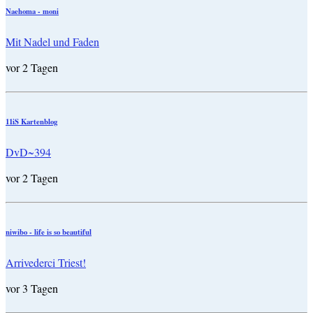
Naehoma - moni
Mit Nadel und Faden
vor 2 Tagen
11iS Kartenblog
DvD~394
vor 2 Tagen
niwibo - life is so beautiful
Arrivederci Triest!
vor 3 Tagen