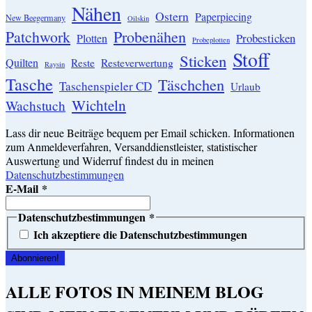
Nähen
Ostern
Paperpiecing
New Beegermany
Oilskin
Patchwork
Probenähen
Probesticken
Plotten
Probeplotten
Stoff
Sticken
Quilten
Resteverwertung
Reste
Raysin
Tasche
Täschchen
Taschenspieler CD
Urlaub
Wichteln
Wachstuch
Lass dir neue Beiträge bequem per Email schicken. Informationen
zum Anmeldeverfahren, Versanddienstleister, statistischer
Auswertung und Widerruf findest du in meinen
Datenschutzbestimmungen
E-Mail
*
Datenschutzbestimmungen
*
Ich akzeptiere die Datenschutzbestimmungen
ALLE FOTOS IN MEINEM BLOG