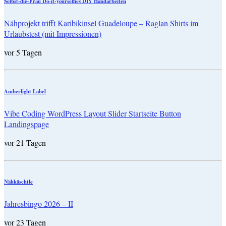
Selbst-die-Frau Do-it-yourselfies DIY Handarbeiten
Nähprojekt trifft Karibikinsel Guadeloupe – Raglan Shirts im
Urlaubstest (mit Impressionen)
vor 5 Tagen
Amberlight Label
Vibe Coding WordPress Layout Slider Startseite Button
Landingspage
vor 21 Tagen
Nähkäschtle
Jahresbingo 2026 – II
vor 23 Tagen