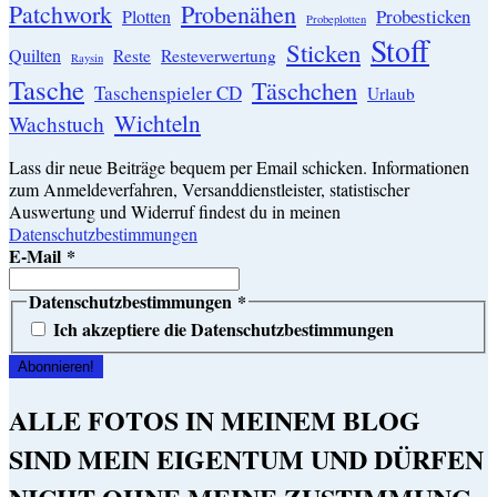
Patchwork
Probenähen
Probesticken
Plotten
Probeplotten
Stoff
Sticken
Quilten
Resteverwertung
Reste
Raysin
Tasche
Täschchen
Taschenspieler CD
Urlaub
Wichteln
Wachstuch
Lass dir neue Beiträge bequem per Email schicken. Informationen
zum Anmeldeverfahren, Versanddienstleister, statistischer
Auswertung und Widerruf findest du in meinen
Datenschutzbestimmungen
E-Mail
*
Datenschutzbestimmungen
*
Ich akzeptiere die Datenschutzbestimmungen
ALLE FOTOS IN MEINEM BLOG
SIND MEIN EIGENTUM UND DÜRFEN