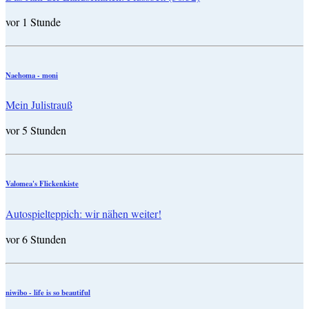
vor 1 Stunde
Naehoma - moni
Mein Julistrauß
vor 5 Stunden
Valomea's Flickenkiste
Autospielteppich: wir nähen weiter!
vor 6 Stunden
niwibo - life is so beautiful