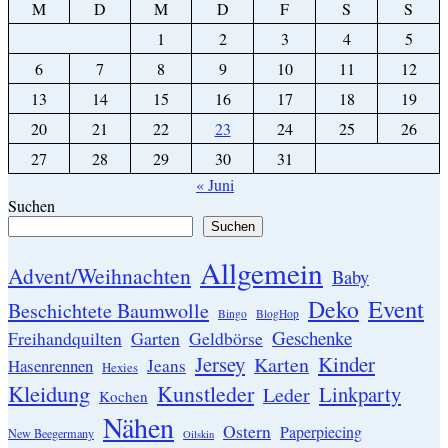
M
D
M
D
F
S
S
1
2
3
4
5
6
7
8
9
10
11
12
13
14
15
16
17
18
19
20
21
22
23
24
25
26
27
28
29
30
31
« Juni
Suchen
Suchen
Allgemein
Advent/Weihnachten
Baby
Event
Deko
Beschichtete Baumwolle
Bingo
BlogHop
Geschenke
Garten
Freihandquilten
Geldbörse
Jersey
Kinder
Karten
Hasenrennen
Jeans
Hexies
Kleidung
Kunstleder
Linkparty
Leder
Kochen
Nähen
Ostern
Paperpiecing
New Beegermany
Oilskin